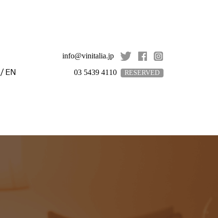
info@vinitalia.jp
/
EN
03 5439 4110
RESERVED