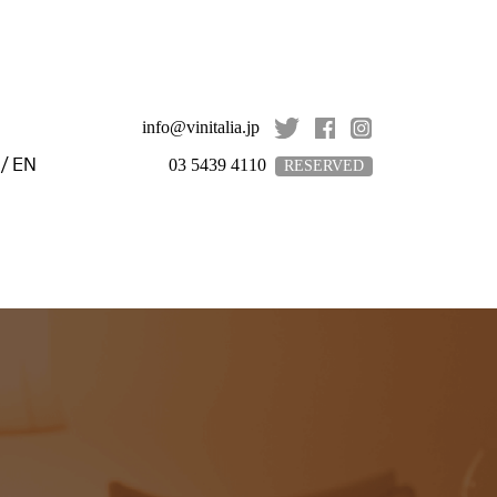
info@vinitalia.jp
/
EN
03 5439 4110
RESERVED