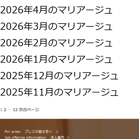
2026年4月のマリアージュ
2026年3月のマリアージュ
2026年2月のマリアージュ
2026年1月のマリアージュ
2025年12月のマリアージュ
2025年11月のマリアージュ
投
固
固
固
1
2
…
12
次のページ
定
定
定
稿
ペ
ペ
ペ
ー
ー
ー
の
ジ
ジ
ジ
For press
プレスの皆さまへ
Job offering information
求人案内